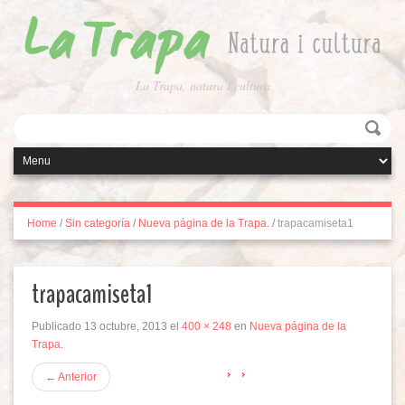
La Trapa, natura i cultura
Home
/
Sin categoría
/
Nueva página de la Trapa.
/
trapacamiseta1
trapacamiseta1
Publicado
13 octubre, 2013
el
400 × 248
en
Nueva página de la
Trapa.
←
Anterior