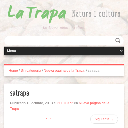
La Trapa, natura i cultura
Home
/
Sin categoría
/
Nueva página de la Trapa.
/
satrapa
satrapa
Publicado
13 octubre, 2013
el
600 × 372
en
Nueva página de la
Trapa.
Siguiente
→