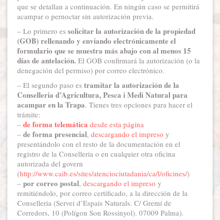
que se detallan a continuación. En ningún caso se permitirá
acampar o pernoctar sin autorización previa.
solicitar la autorización de la propiedad
– Lo primero es
(GOB) rellenando y enviando electrónicamente el
formulario que se muestra más abajo con al menos 15
días de antelación.
El GOB confirmará la autorización (o la
denegación del permiso) por correo electrónico.
tramitar la autorización de la
– El segundo paso es
Conselleria d’Agricultura, Pesca i Medi Natural para
acampar en la Trapa
. Tienes tres opciones para hacer el
trámite:
de forma telemática
–
desde esta página
de forma presencial
–
,
descargando el impreso
y
presentándolo con el resto de la documentación en el
registro de la Conselleria o en cualquier otra oficina
autorizada del govern
(
http://www.caib.es/sites/atenciociutadania/ca/l/oficines/
)
por correo postal
–
,
descargando el impreso
y
remitiéndolo, por correo certificado, a la dirección de la
Conselleria (Servei d’Espais Naturals. C/ Gremi de
Corredors, 10 (Polígon Son Rossinyol). 07009 Palma).